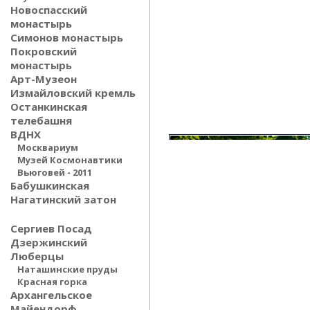
Новоспасский
монастырь
Симонов монастырь
Покровский
монастырь
Арт-Музеон
Измайловский кремль
Останкинская
телебашня
ВДНХ
Москвариум
Музей Космонавтики
Вьюговей - 2011
Бабушкинская
Нагатинский затон
Сергиев Посад
Дзержинский
Люберцы
Наташинские пруды
Красная горка
Архангельское
Майендорф