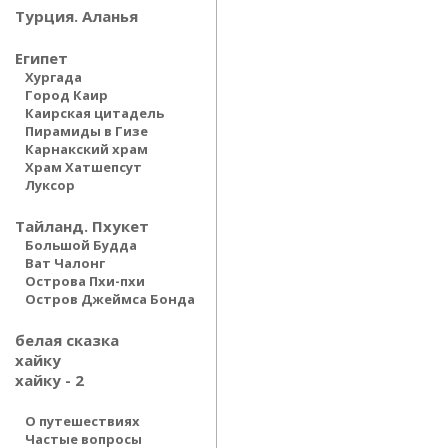
Турция. Аланья
Египет
Хургада
Город Каир
Каирская цитадель
Пирамиды в Гизе
Карнакский храм
Храм Хатшепсут
Луксор
Тайланд. Пхукет
Большой Будда
Ват Чалонг
Острова Пхи-пхи
Остров Джеймса Бонда
белая сказка
хайку
хайку - 2
О путешествиях
Частые вопросы