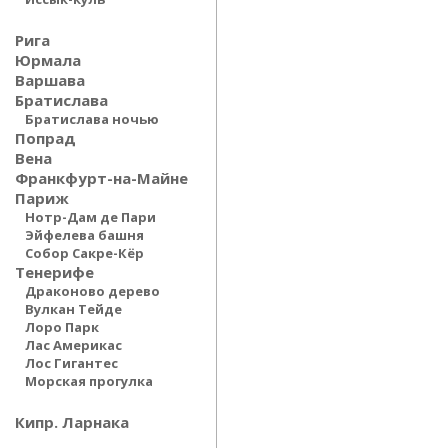
Рига
Юрмала
Варшава
Братислава
Братислава ночью
Попрад
Вена
Франкфурт-на-Майне
Париж
Нотр-Дам де Пари
Эйфелева башня
Собор Сакре-Кёр
Тенерифе
Драконово дерево
Вулкан Тейде
Лоро Парк
Лас Америкас
Лос Гигантес
Морская прогулка
Кипр. Ларнака