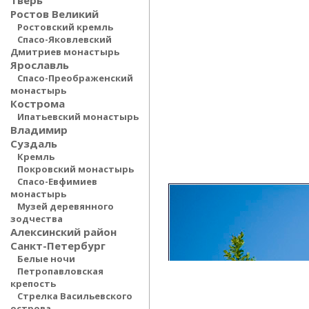
Тверь
Ростов Великий
Ростовский кремль
Спасо-Яковлевский
Дмитриев монастырь
Ярославль
Спасо-Преображенский
монастырь
Кострома
Ипатьевский монастырь
Владимир
Суздаль
Кремль
Покровский монастырь
Спасо-Евфимиев
монастырь
Музей деревянного
зодчества
Алексинский район
Санкт-Петербург
Белые ночи
Петропавловская
крепость
Стрелка Васильевского
острова