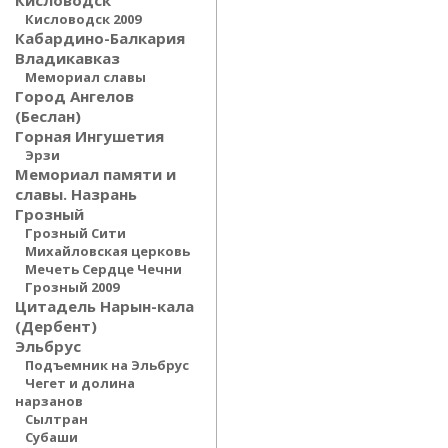
Кисловодск
Кисловодск 2009
Кабардино-Балкария
Владикавказ
Мемориал славы
Город Ангелов
(Беслан)
Горная Ингушетия
Эрзи
Мемориал памяти и
славы. Назрань
Грозный
Грозный Сити
Михайловская церковь
Мечеть Сердце Чечни
Грозный 2009
Цитадель Нарын-кала
(Дербент)
Эльбрус
Подъемник на Эльбрус
Чегет и долина
нарзанов
Сылтран
Субаши