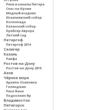
Реки и каналы Питера
Спас-на-Крови
Медный всадник
Исаакиевский собор
Колоннада
Казанский собор
Крейсер Аврора
Летний сад
Петергоф
Петергоф 2014
Селигер
Казань
Раифа
Ростов-на-Дону
Ростов-на-Дону 2010
Азов
Чёрное море
Архипо-Осиповка
Геленджик
Река Жане
Подколзин Яр
Владивосток
Пятигорск