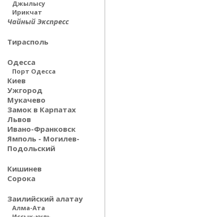
Джылысу
Ирикчат
Чайный Экспресс
Тирасполь
Одесса
Порт Одесса
Киев
Ужгород
Мукачево
Замок в Карпатах
Львов
Ивано-Франковск
Ямполь - Могилев-
Подольский
Кишинев
Сорока
Заилийский алатау
Алма-Ата
Иссык-куль