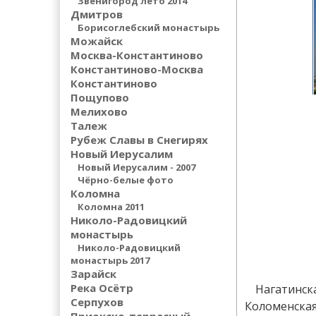
Звенигород лето 2014
Дмитров
Борисоглебский монастырь
Можайск
Москва-Константиново
Константиново-Москва
Константиново
Пощупово
Мелихово
Талеж
Рубеж Славы в Снегирях
Новый Иерусалим
Новый Иерусалим - 2007
Чёрно-белые фото
Коломна
Коломна 2011
Николо-Радовицкий
монастырь
Николо-Радовицкий
монастырь 2017
Зарайск
Река Осётр
Нагатинс
Серпухов
Коломенская