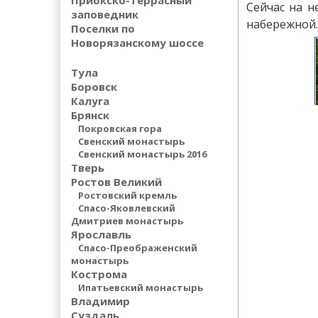
Приокско-террасный
Сейчас на н
заповедник
набережной. 
Поселки по
Новорязанскому шоссе
Тула
Боровск
Калуга
Брянск
Покровская гора
Свенский монастырь
Свенский монастырь 2016
Тверь
Ростов Великий
Ростовский кремль
Спасо-Яковлевский
Дмитриев монастырь
Ярославль
Спасо-Преображенский
монастырь
Кострома
Ипатьевский монастырь
Владимир
Суздаль