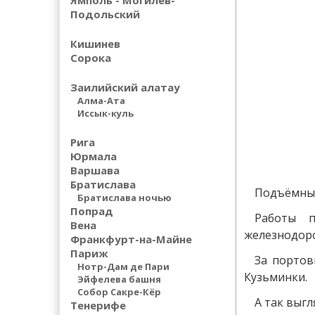
Ямполь - Могилев-
Подольский
Кишинев
Сорока
Заилийский алатау
Алма-Ата
Иссык-куль
Рига
Юрмала
Варшава
Братислава
Подъёмные
Братислава ночью
Попрад
Работы п
Вена
железнодоро
Франкфурт-на-Майне
Париж
За портов
Нотр-Дам де Пари
Кузьминки.
Эйфелева башня
Собор Сакре-Кёр
А так выг
Тенерифе