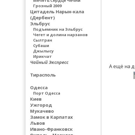
Мечеть Сердце Чечни
Грозный 2009
Цитадель Нарын-кала
(Дербент)
Эльбрус
Подъемник на Эльбрус
Чегет и долина нарзанов
Сылтран
Субаши
Джылысу
Ирикчат
Чайный Экспресс
А ещё на 
Тирасполь
Одесса
Порт Одесса
Киев
Ужгород
Мукачево
Замок в Карпатах
Львов
Ивано-Франковск