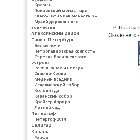
Кремль
Покровский монастырь
Спасо-Евфимиев монастырь
Музей деревянного
В Нагатин
зодчества
Алексинский район
Около него 
Санкт-Петербург
Белые ночи
Петропавловская крепость
Стрелка Васильевского
острова
Реки и каналы Питера
Спас-на-Крови
Медный всадник
Исаакиевский собор
Колоннада
Казанский собор
Крейсер Аврора
Летний сад
Петергоф
Петергоф 2014
Селигер
Казань
Раифа