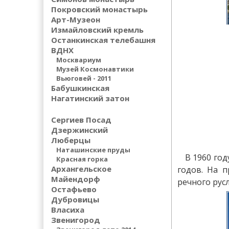
Покровский монастырь
Арт-Музеон
Измайловский кремль
Останкинская телебашня
ВДНХ
Москвариум
Музей Космонавтики
Вьюговей - 2011
Бабушкинская
Нагатинский затон
Сергиев Посад
Дзержинский
Люберцы
Наташинские пруды
В 1960 год
Красная горка
Архангельское
годов. На 
Майендорф
речного русл
Остафьево
Дубровицы
Власиха
Звенигород