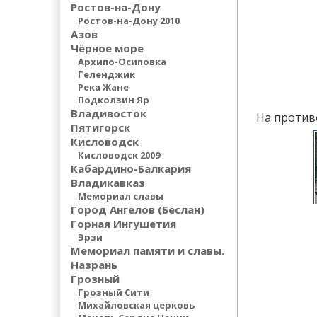
Ростов-на-Дону
Ростов-на-Дону 2010
Азов
Чёрное море
Архипо-Осиповка
Геленджик
Река Жане
Подколзин Яр
Владивосток
На против
Пятигорск
Кисловодск
Кисловодск 2009
Кабардино-Балкария
Владикавказ
Мемориал славы
Город Ангелов (Беслан)
Горная Ингушетия
Эрзи
Мемориал памяти и славы.
Назрань
Грозный
Грозный Сити
Михайловская церковь