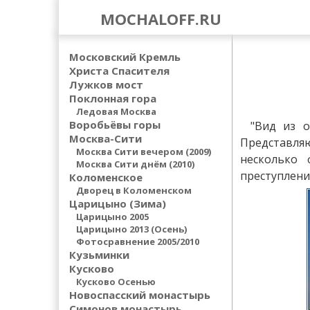
MOCHALOFF.RU
Московский Кремль
Христа Спасителя
Лужков мост
Поклонная гора
Ледовая Москва
Воробьёвы горы
"Вид из о
Москва-Сити
Представля
Москва Сити вечером (2009)
несколько 
Москва Сити днём (2010)
преступлени
Коломенское
Дворец в Коломенском
Царицыно (Зима)
Царицыно 2005
Царицыно 2013 (Осень)
Фотосравнение 2005/2010
Кузьминки
Кусково
Кусково Осенью
Новоспасский монастырь
Симонов монастырь